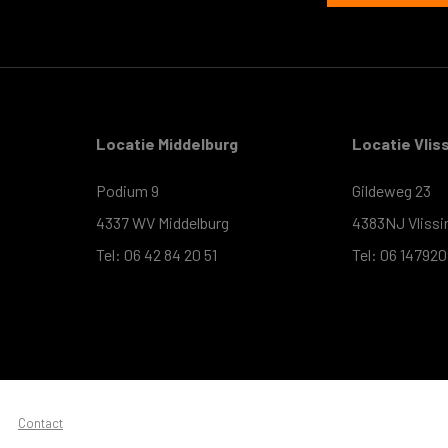
Locatie Middelburg
Locatie Vlis
Podium 9
Gildeweg 23
4337 WV Middelburg
4383NJ Vlissi
Tel: 06 42 84 20 51
Tel: 06 14792
Contact