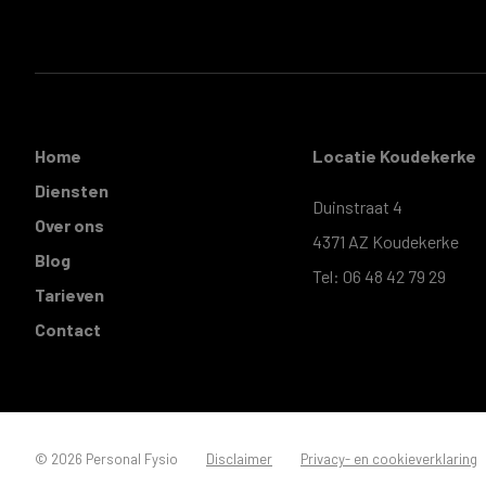
Home
Locatie Koudekerke
Diensten
Duinstraat 4
Over ons
4371 AZ Koudekerke
Blog
Tel: 06 48 42 79 29
Tarieven
Contact
© 2026 Personal Fysio
Disclaimer
Privacy- en cookieverklaring