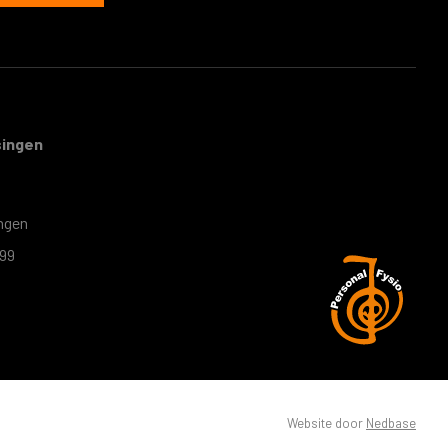
singen
ngen
099
Website door
Nedbase